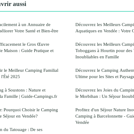
vrir aussi
cilement à un Annuaire de
Découvrez les Meilleurs Camp
liorer Votre Santé et Bien-être
Aquatiques en Vendée : Votre 
fficacement le Gros Œuvre
Découvrez les Meilleurs Campi
e Maison : Guide Pratique et
Toboggans à Hourtin pour des
Inoubliables en Famille
ir le Meilleur Camping Familial
Découvrez le Camping Authent
 l'Été 2025
Ultime pour les Sites et Paysag
g à Soustons : Nature et
Découvrez les Joies du Campin
 la Famille | Guide-Campings.fr
le Morbihan : Un Séjour Inoubl
r: Pourquoi Choisir le Camping
Profitez d'un Séjour Nature Ino
re Séjour en Vendée?
Camping à Barcelonnette - Gui
Vendée
n du Tatouage : De ses