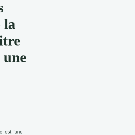
s
 la
itre
 une
, est l'une