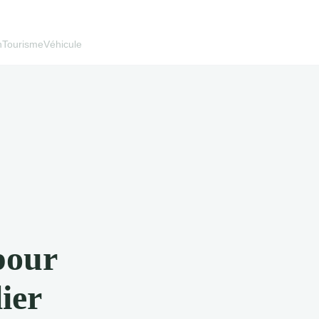
h
Tourisme
Véhicule
pour
ier