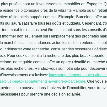
es plus prisées pour un investissement immobilier en Espagne. 
 résidence pittoresque près de la vibrante Rambla ou un retrait
rtiers résidentiels huppés comme l'Eixample, Barcelone offre un
s qui saura satisfaire tous les goûts et budgets. Cependant, tro
s innombrables options peut être intimidant sans les conseils d'ex
 s'informer non seulement sur l'emplacement des propriétés mais
 marché local, les tendances actuelles et, bien entendu, le pot
Pour démarrer votre recherche, consulter des ressources dédiée
ieux. Pour ceux qui sont à la recherche des plus beaux apparte
celone, notre guide complet offre un aperçu détaillé du marché 
 les plus recherchés. Rendez-vous sur notre site pour découvrir
 d'investissement exclusives:
https://appartement-hautes-alpes.
les-plus-beaux-appartements-a-vendre-a-barcelone
. Que vous s
xpérience ou nouveau dans l'univers de l'immobilier, vous trouv
 nécessaires pour prendre une décision éclairée.