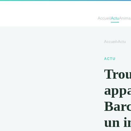
Accueil
Actu
Anima
Accueil
›
Actu
ACTU
Trou
appa
Barc
un i