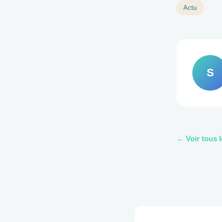
Actu
S
← Voir tous l