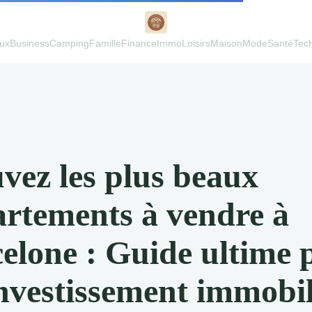
ux
Business
Camping
Famille
Finance
Immo
Loisirs
Maison
Mode
Santé
Tec
vez les plus beaux
rtements à vendre à
elone : Guide ultime 
nvestissement immobil