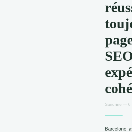
réus
touj
page
SEO 
expé
cohé
Sandrine — 6 
Barcelone, a