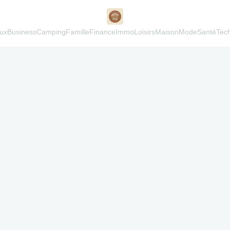
ux
Business
Camping
Famille
Finance
Immo
Loisirs
Maison
Mode
Santé
Tec